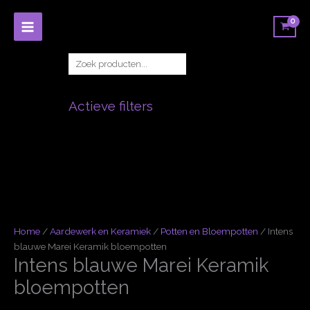
Ga
naar
de
inhoud
Zoe
Actieve filters
Home
/
Aardewerk en Keramiek
/
Potten en Bloempotten
/ Intens
blauwe Marei Keramik bloempotten
Intens blauwe Marei Keramik
bloempotten