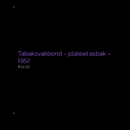
Tabaksvakbond – plateel asbak –
1952
€
12,50