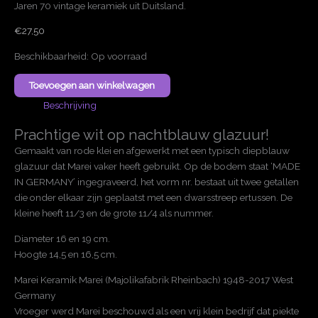
Jaren 70 vintage keramiek uit Duitsland.
€
27,50
Beschikbaarheid:
Op voorraad
Intens
Toevoegen aan winkelwagen
blauwe
Beschrijving
Marei
Keramik
Prachtige wit op nachtblauw glazuur!
bloempotten
Gemaakt van rode klei en afgewerkt met een typisch diepblauw
aantal
glazuur dat Marei vaker heeft gebruikt. Op de bodem staat ‘MADE
IN GERMANY’ ingegraveerd, het vorm nr. bestaat uit twee getallen
die onder elkaar zijn geplaatst met een dwarsstreep ertussen. De
kleine heeft 11/3 en de grote 11/4 als nummer.
Diameter 16 en 19 cm.
Hoogte 14,5 en 16,5 cm.
Marei Keramik Marei (Majolikafabrik Rheinbach) 1948-2017 West
Germany
Vroeger werd Marei beschouwd als een vrij klein bedrijf dat piekte