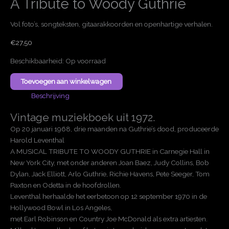
A Tribute to Woody Guthrie
Vol foto’s, songteksten, gitaarakkoorden en openhartige verhalen.
€
27,50
Beschikbaarheid:
Op voorraad
A
Toevoegen aan winkelwagen
Tribute
Beschrijving
to
Woody
Vintage muziekboek uit 1972.
Guthrie
Op 20 januari 1968, drie maanden na Guthrie’s dood, produceerde
aantal
Harold Leventhal
A MUSICAL TRIBUTE TO WOODY GUTHRIE in Carnegie Hall in
New York City, met onder anderen Joan Baez, Judy Collins, Bob
Dylan, Jack Elliott, Arlo Guthrie, Richie Havens, Pete Seeger, Tom
Paxton en Odetta in de hoofdrollen.
Leventhal herhaalde het eerbetoon op 12 september 1970 in de
Hollywood Bowl in Los Angeles,
met Earl Robinson en Country Joe McDonald als extra artiesten.