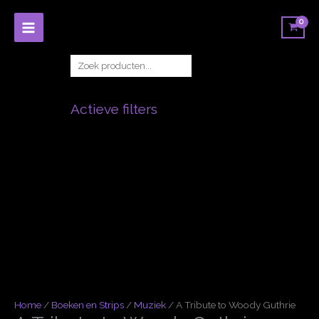
Ga
naar
de
inhoud
Zoe
Actieve filters
Home
/
Boeken en Strips
/
Muziek
/ A Tribute to Woody Guthrie