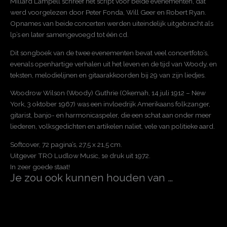
Millard Lampell schreef het script voor beide evenementen, dat
werd voorgelezen door Peter Fonda, Will Geer en Robert Ryan.
Opnames van beide concerten werden uiteindelijk uitgebracht als
lp’s en later samengevoegd tot één cd.
Dit songboek van de twee evenementen bevat veel concertfoto’s,
evenals openhartige verhalen uit het leven en de tijd van Woody, en
teksten, melodielijnen en gitaarakkoorden bij 29 van zijn liedjes.
Woodrow Wilson (Woody) Guthrie (Okemah, 14 juli 1912 – New
York, 3 oktober 1967) was een invloedrijk Amerikaans folkzanger,
gitarist, banjo- en harmonicaspeler, die een schat aan onder meer
liederen, volksgedichten en artikelen naliet, vele van politieke aard.
Softcover, 72 pagina’s, 27,5 x 21,5 cm.
Uitgever TRO Ludlow Music, 1e druk uit 1972.
In zeer goede staat!
Je zou ook kunnen houden van …