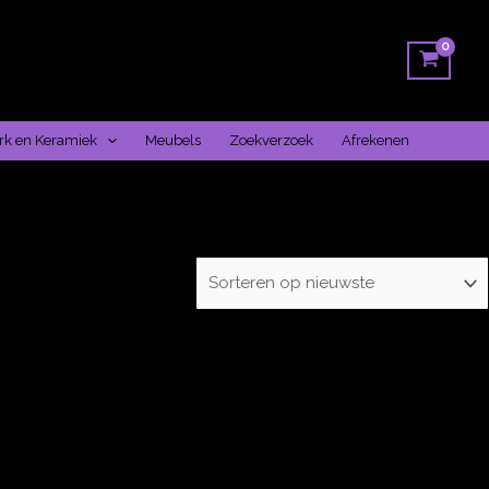
k en Keramiek
Meubels
Zoekverzoek
Afrekenen